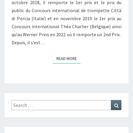
T
octobre 2018, il remporte le 1er prix et le prix du
R
public du Concours international de trompette Città
O
di Porcia (Italie) et en novembre 2019 le 1er prix au
M
Concours international Théo Charlier (Belgique) ainsi
P
E
qu’au Werner Preis en 2022 où il remporte un 2nd Prix.
T
Depuis, il s’est…
T
E
READ MORE
READ MORE
Search
Search
for: