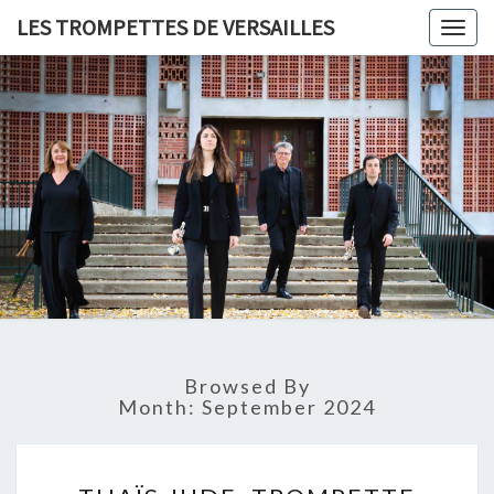
LES TROMPETTES DE VERSAILLES
Togg
navig
LES
TROMPET
DE
VERSAIL
Browsed By
Month:
September 2024
T