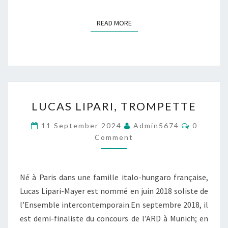
READ MORE
READ MORE
L
LUCAS LIPARI, TROMPETTE
U
C
C
11 September 2024
Admin5674
0
A
O
Comment
M
S
M
L
E
N
I
T
P
Né à Paris dans une famille italo-hungaro française,
S
A
Lucas Lipari-Mayer est nommé en juin 2018 soliste de
R
l’Ensemble intercontemporain.En septembre 2018, il
I
est demi-finaliste du concours de l’ARD à Munich; en
,