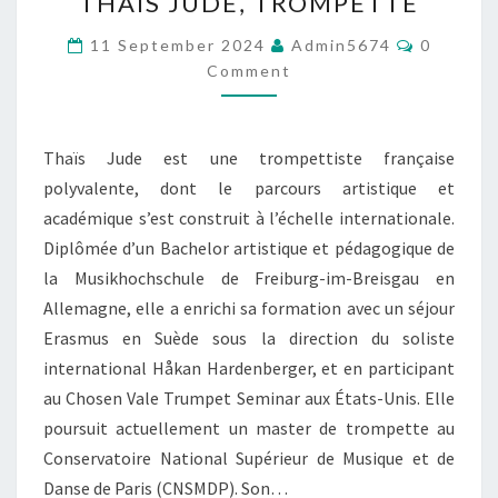
THAÏS JUDE, TROMPETTE
H
A
C
11 September 2024
Admin5674
0
Ï
O
Comment
M
S
M
J
E
N
U
T
D
Thaïs Jude est une trompettiste française
S
E
polyvalente, dont le parcours artistique et
,
académique s’est construit à l’échelle internationale.
T
Diplômée d’un Bachelor artistique et pédagogique de
R
O
la Musikhochschule de Freiburg-im-Breisgau en
M
Allemagne, elle a enrichi sa formation avec un séjour
P
Erasmus en Suède sous la direction du soliste
E
international Håkan Hardenberger, et en participant
T
T
au Chosen Vale Trumpet Seminar aux États-Unis. Elle
E
poursuit actuellement un master de trompette au
Conservatoire National Supérieur de Musique et de
Danse de Paris (CNSMDP). Son…